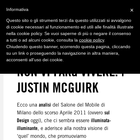
×
Informativa
Questo sito o gli strumenti terzi da questo utilizzati si avvalgono
di cookie necessari al funzionamento ed utili alle finalità illustrate
nella cookie policy. Se vuoi saperne di più o negare il consenso
a tutti o ad alcuni cookie, consulta la
cookie policy
.
Chiudendo questo banner, scorrendo questa pagina, cliccando
IL DESIGN PER LA VITA
su un link o proseguendo la navigazione in altra maniera,
acconsenti all’uso dei cookie.
NON VI FARà VIVERE. |
JUSTIN MCGUIRK
Ecco una
analisi
del Salone del Mobile di
Milano dello scorso Aprile 2011 (ovvero
sul
Design
oggi), che ci sembra essere
illuminata-
illuminante
, e aderisce alla nostra visione di
‘quel’ mondo, che promuoviamo